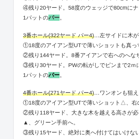
④残り20ヤード。58度のウェッジで80cmに
1パットの
パー
。
3番ホール(322ヤード パー4)
…左サイドに木が
①18度のアイアン型UTで薄いショットも真
②残り144ヤード。8番アイアンで右へのへ
③残り30ヤード。PWの転がしでピンまで2ｍ
1パットの
パー
。
4番ホール(271ヤード
パー4)
…ワンオンも狙え
①18度のアイアン型UTで薄いショット△、右
②残り118ヤード、大きな木を越える高さが
▲、グリーン手前へ。
③残り15ヤード、絶対に奥へ付けてはいけな