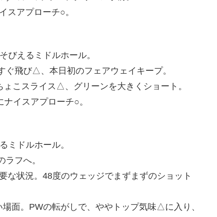
ナイスアプローチ○。
そびえるミドルホール。
っすぐ飛び△、本日初のフェアウェイキープ。
なちょこスライス△、グリーンを大きくショート。
にナイスアプローチ○。
るミドルホール。
のラフへ。
必要な状況。48度のウェッジでまずまずのショット
い場面。PWの転がしで、ややトップ気味△に入り、