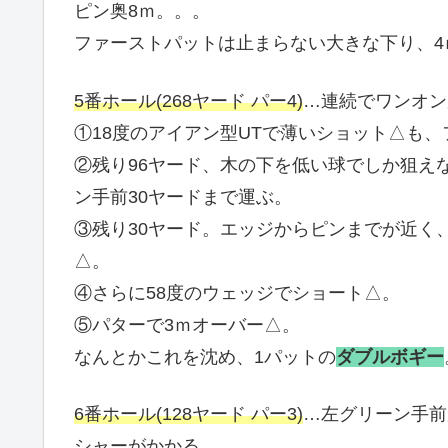
ピン奥8ｍ。。。
ファーストパットは止まらない大きな下り、4
5番ホール(268ヤード パー4)
…連続でワンオン
①18度のアイアン型UTで薄いショット△も
②残り96ヤード、木の下を低い球でしか狙え
ン手前30ヤードまで運ぶ。
③残り30ヤード。エッジからピンまでが近く
△。
④さらに58度のウェッジでショート△。
⑤パターで3ｍオーバー△。
なんとかこれを沈め、1パットの
ダブルボギー
6
番ホール(128ヤード パー3
)
…左グリーン手前
シャーがかかる。