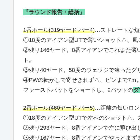
『ラウンド報告・総括』
1番ホール(319ヤード パー4)
…ストレートな短
①18度のアイアン型UTで薄いショット△、
②残り146ヤード。8番アイアンでこれまた
ト。
③残り40ヤード。58度のウェッジで凍った
④PWの転がしで寄せきれず△、ピンまで7ｍ
ファーストパットをショートし、2パットの
ダ
2番ホール(460ヤード パー5)
…距離の短いロン
①18度のアイアン型UTで左へのショット△、
②残り293ヤード。8番アイアンで左に飛び出
③残り167ヤード。8番アイアンでやっとま