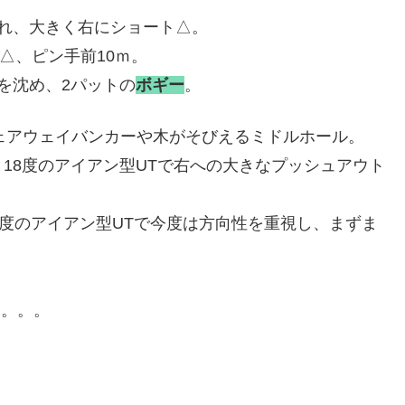
れ、大きく右にショート△。
△、ピン手前10ｍ。
を沈め、2パットの
ボギー
。
ェアウェイバンカーや木がそびえるミドルホール。
18度のアイアン型UTで右への大きなプッシュアウト
、
8度のアイアン型UTで今度は方向性を重視し、まずま
×。。。