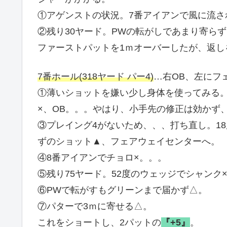
①アゲンストの状況。7番アイアンで風に流さ
②残り30ヤード。PWの転がしであまり寄らず
ファーストパットを1ｍオーバーしたが、返し
7番ホール(318ヤード パー4)
…右OB、左にフ
①薄いショットを嫌い少し身体を使ってみる。
×、OB。。。やはり、小手先の修正は効かず
③プレイング4がないため、、、打ち直し。1
ずのショット▲、フェアウェイセンターへ。
④8番アイアンでチョロ×。。。
⑤残り75ヤード。52度のウェッジでシャンク
⑥PWで転がすもグリーンまで届かず△。
⑦パターで3ｍに寄せる△。
これをショートし、2パットの
『+5』
。