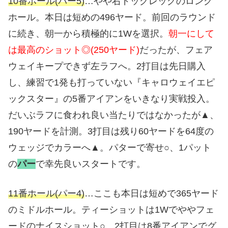
10番ホール(パー5)
…やや右ドッグレッグのロング
ホール。本日は短めの496ヤード。前回のラウンド
に続き、朝一から積極的に1Wを選択。
朝一にして
は最高のショット◎(250ヤード)
だったが、フェア
ウェイキープできず左ラフへ。2打目は先日購入
し、練習で1発も打っていない『キャロウェイエピ
ックスター』の5番アイアンをいきなり実戦投入。
だいぶラフに食われ良い当たりではなかったが▲、
190ヤードを計測。3打目は残り60ヤードを64度の
ウェッジでカラーへ▲。パターで寄せ○、1パット
の
パー
で幸先良いスタートです。
11番ホール(パー4)
…ここも本日は短めで365ヤード
のミドルホール。ティーショットは1Wでややフェ
ードのナイスショット○。2打目は8番アイアンでグ