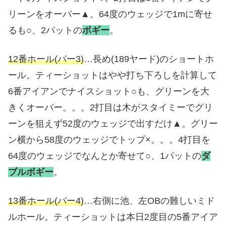
リーンをオーバー▲。64度のウェッジで1mに寄せ
るも○、2パットの
ボギー
。
12番ホール(パー3)
…長め(189ヤード)のショートホ
ール。ティーショットはやや打ち下ろしを計算して
6番アイアンでナイスショット○も、グリーンを大
きくオーバー。。。2打目は木がスタイミーでグリ
ーンを狙えず52度のウェッジで出すだけ▲。グリー
ン横から58度のウェッジでトップ×。。。4打目を
64度のウェッジでなんとか寄せて○、1パットの
ダ
ブルボギー
。
13番ホール(パー4)
…右側に池、左OBの難しいミド
ルホール。ティーショットは本日2度目の5番アイア