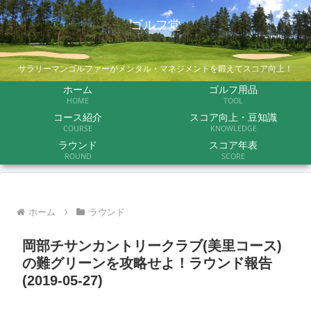
ゴルフ堂
サラリーマンゴルファーがメンタル・マネジメントを鍛えてスコア向上！
ホーム
ゴルフ用品
HOME
TOOL
コース紹介
スコア向上・豆知識
COURSE
KNOWLEDGE
ラウンド
スコア年表
ROUND
SCORE
ホーム
ラウンド
岡部チサンカントリークラブ(美里コース)
の難グリーンを攻略せよ！ラウンド報告
(2019-05-27)