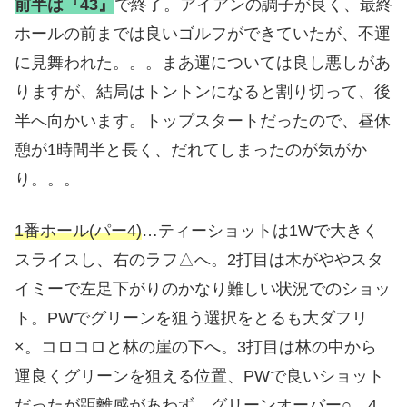
前半は『43』
で終了。アイアンの調子が良く、最終
ホールの前までは良いゴルフができていたが、不運
に見舞われた。。。まあ運については良し悪しがあ
りますが、結局はトントンになると割り切って、後
半へ向かいます。トップスタートだったので、昼休
憩が1時間半と長く、だれてしまったのが気がか
り。。。
1番ホール(パー4)
…ティーショットは1Wで大きく
スライスし、右のラフ△へ。2打目は木がややスタ
イミーで左足下がりのかなり難しい状況でのショッ
ト。PWでグリーンを狙う選択をとるも大ダフリ
×。コロコロと林の崖の下へ。3打目は林の中から
運良くグリーンを狙える位置、PWで良いショット
だったが距離感があわず、グリーンオーバー○。4