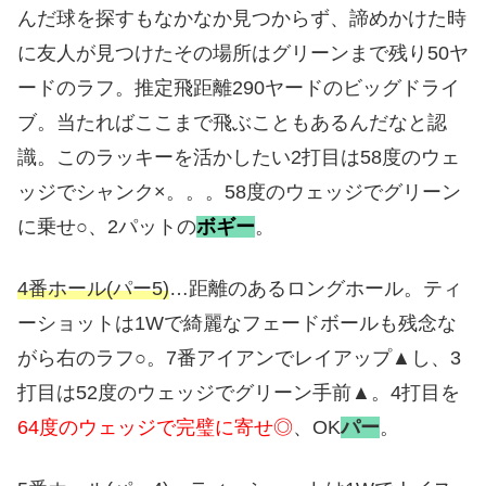
んだ球を探すもなかなか見つからず、諦めかけた時
に友人が見つけたその場所はグリーンまで残り50ヤ
ードのラフ。推定飛距離290ヤードのビッグドライ
ブ。当たればここまで飛ぶこともあるんだなと認
識。このラッキーを活かしたい2打目は58度のウェ
ッジでシャンク×。。。58度のウェッジでグリーン
に乗せ○、2パットの
ボギー
。
4番ホール(パー5)
…距離のあるロングホール。ティ
ーショットは1Wで綺麗なフェードボールも残念な
がら右のラフ○。7番アイアンでレイアップ▲し、3
打目は52度のウェッジでグリーン手前▲。4打目を
64度のウェッジで完璧に寄せ◎
、OK
パー
。