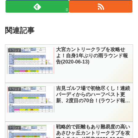
0
関連記事
大宮カントリークラブを攻略せ
ラウンド
よ！自身1年ぶりの雨ラウンド報
告(2020-06-13)
吉見ゴルフ場で初物尽くし！連続
ラウンド
バーディからのハーフベスト更
新、2度目の70台！(ラウンド報告
2018-07-30)
戦略的で距離もあり難易度の高い
ラウンド
あさひヶ丘カントリークラブを攻