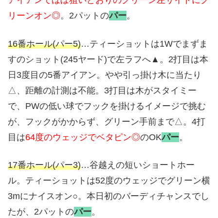
アイアンでほぼ狙いどおりのグリーン左サイドにグ
リーンオン◎
。2パットの
パー
。
16番ホール(パー5)
…ティーショットは1Wでまずま
すのショット(245ヤード)で左ラフへ▲。2打目は本
日3度目の5番アイアン。やや引っ掛け木に当たり
△、距離の計測は不能。3打目は木がスタイミー
で、PWの低い球でフックを掛けるイメージで挑む
が、フックがかからず、グリーン手前まで△。4打
目は
64度のウェッジでベタピン◎
のOK
パー
。
17番ホール(パー3)
…谷越えの短いショートホー
ル。ティーショットは52度のウェッジでグリーン横
3mにナイスオン○。本日初のバーディチャンスでし
たが、2パットの
パー
。