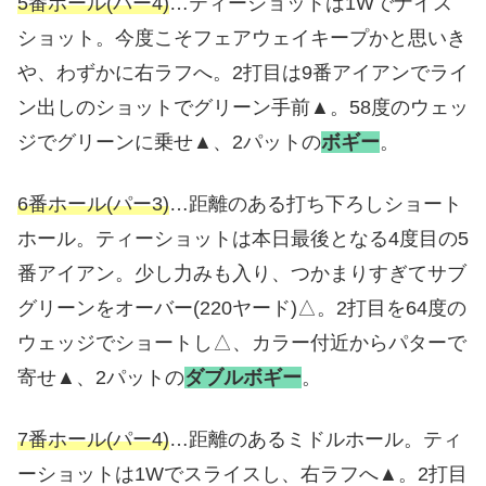
5番ホール(パー4)
…ティーショットは1Wでナイス
ショット。今度こそフェアウェイキープかと思いき
や、わずかに右ラフへ。2打目は9番アイアンでライ
ン出しのショットでグリーン手前▲。58度のウェッ
ジでグリーンに乗せ▲、2パットの
ボギー
。
6番ホール(パー3)
…距離のある打ち下ろしショート
ホール。ティーショットは本日最後となる4度目の5
番アイアン。少し力みも入り、つかまりすぎてサブ
グリーンをオーバー(220ヤード)△。2打目を64度の
ウェッジでショートし△、カラー付近からパターで
寄せ▲、2パットの
ダブルボギー
。
7番ホール(パー4)
…距離のあるミドルホール。ティ
ーショットは1Wでスライスし、右ラフへ▲。2打目