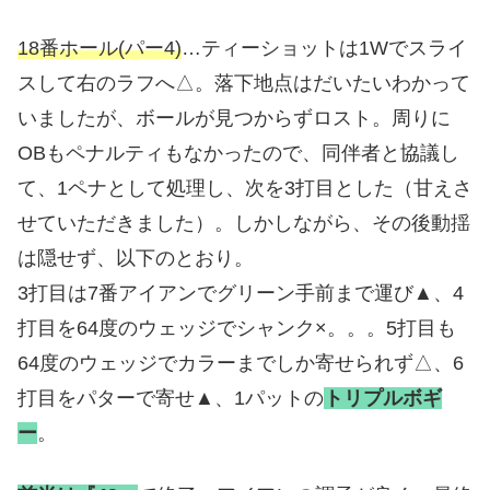
18番ホール(パー4)
…ティーショットは1Wでスライ
スして右のラフへ△。落下地点はだいたいわかって
いましたが、ボールが見つからずロスト。周りに
OBもペナルティもなかったので、同伴者と協議し
て、1ペナとして処理し、次を3打目とした（甘えさ
せていただきました）。しかしながら、その後動揺
は隠せず、以下のとおり。
3打目は7番アイアンでグリーン手前まで運び▲、4
打目を64度のウェッジでシャンク×。。。5打目も
64度のウェッジでカラーまでしか寄せられず△、6
打目をパターで寄せ▲、1パットの
トリプルボギ
ー
。