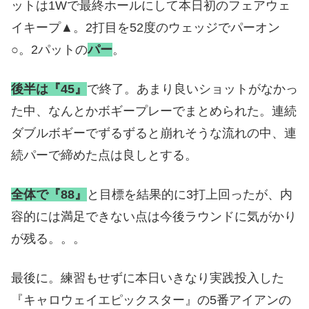
ットは1Wで最終ホールにして本日初のフェアウェ
イキープ▲。2打目を52度のウェッジでパーオン
○。2パットの
パー
。
後半は『45』
で終了。あまり良いショットがなかっ
た中、なんとかボギープレーでまとめられた。連続
ダブルボギーでずるずると崩れそうな流れの中、連
続パーで締めた点は良しとする。
全体で『88』
と目標を結果的に3打上回ったが、内
容的には満足できない点は今後ラウンドに気がかり
が残る。。。
最後に。練習もせずに本日いきなり実践投入した
『キャロウェイエピックスター』の5番アイアンの