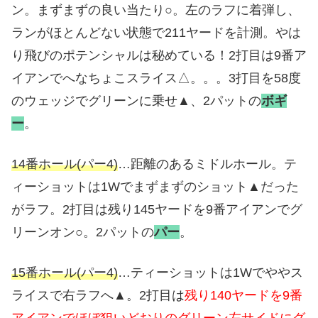
ン。まずまずの良い当たり○。左のラフに着弾し、
ランがほとんどない状態で211ヤードを計測。やは
り飛びのポテンシャルは秘めている！2打目は9番ア
イアンでへなちょこスライス△。。。3打目を58度
のウェッジでグリーンに乗せ▲、2パットの
ボギ
ー
。
14番ホール(パー4)
…距離のあるミドルホール。テ
ィーショットは1Wでまずまずのショット▲だった
がラフ。2打目は残り145ヤードを9番アイアンでグ
リーンオン○。2パットの
パー
。
15番ホール(パー4)
…ティーショットは1Wでややス
ライスで右ラフへ▲。2打目は
残り140ヤードを9番