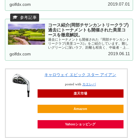
いコースです。
2019.07.01
golfdx.com
コース紹介(岡部チサンカントリークラブ)
過去にトーナメントも開催された美里コ
ースを徹底解説。
過去にトーナメントも開催された『岡部チサンカント
リークラブ(美里コース)』をご紹介しています。難し
いグリーンに深いラフ、距離も程良く、中級者・上級
者向けの難しいコースとなっています。
2019.06.11
golfdx.com
キャロウェイ エピック スター アイアン
posted with
カエレバ
楽天市場
Amazon
Yahooショッピング